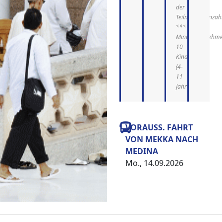
der
Teilnehmeranzah
***
Mindestteilnehme
10
Kinder
(4-
11
Jahre)
VORAUSS. FAHRT
VON MEKKA NACH
MEDINA
Mo., 14.09.2026