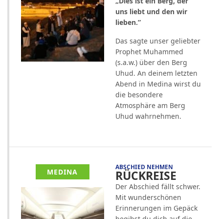
„Dies ist ein Berg, der
uns liebt und den wir
lieben.”
Das sagte unser geliebter
Prophet Muhammed
(s.a.w.) über den Berg
Uhud. An deinem letzten
Abend in Medina wirst du
die besondere
Atmosphäre am Berg
Uhud wahrnehmen.
ABSCHIED NEHMEN
MEDINA
RÜCKREISE
Der Abschied fällt schwer.
Mit wunderschönen
Erinnerungen im Gepäck
begibst du dich auf die