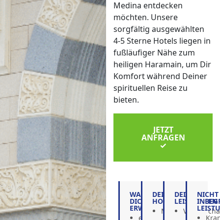
Medina entdecken
möchten. Unsere
sorgfältig ausgewählten
4-5 Sterne Hotels liegen in
fußläufiger Nähe zum
heiligen Haramain, um Dir
Komfort während Deiner
spirituellen Reise zu
bieten.
JETZT
ANFRAGEN
✓
WAS
DEINE
DEINE
NICHT
DICH
HOTELS
LEISTUNGEN
INBEG
ERWARTET
LEIST
Mekka:
Visabescha
eine
Kra